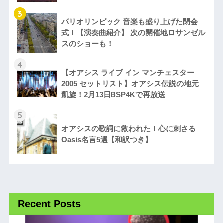
3
パリオリンピック 音楽も盛り上げた閉会
式！【演奏曲紹介】 次の開催地ロサンゼル
スのショーも！
4
【オアシス ライブ イン マンチェスター
2005 セットリスト】オアシス伝説の地元
凱旋！2月13日BSP4Kで再放送
5
オアシスの歌詞に救われた！心に刺さる
Oasis名言5選【和訳つき】
Recent Posts