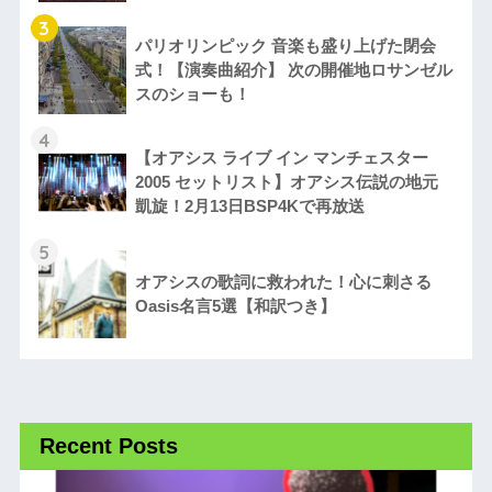
3
パリオリンピック 音楽も盛り上げた閉会
式！【演奏曲紹介】 次の開催地ロサンゼル
スのショーも！
4
【オアシス ライブ イン マンチェスター
2005 セットリスト】オアシス伝説の地元
凱旋！2月13日BSP4Kで再放送
5
オアシスの歌詞に救われた！心に刺さる
Oasis名言5選【和訳つき】
Recent Posts