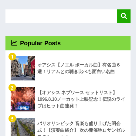
Popular Posts
1
オアシス【ノエル ボーカル曲】有名曲６
選！リアムとの聴き比べも面白い名曲
2
【オアシス ネブワース セットリスト】
1996.8.10ノーカット上映記念！伝説のライ
ブはヒット曲連発！
3
パリオリンピック 音楽も盛り上げた閉会
式！【演奏曲紹介】 次の開催地ロサンゼル