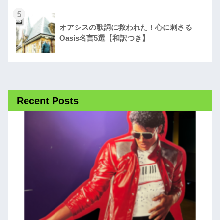
5
オアシスの歌詞に救われた！心に刺さる
Oasis名言5選【和訳つき】
Recent Posts