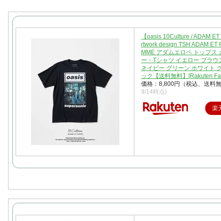
【oasis 10Culture / ADAM E
rtwork design TSH ADAM ET
MME アダムエロペ トップス
ー・Tシャツ イエロー ブラウ
ネイビー グリーン ホワイト 
ック【送料無料】[Rakuten Fas
価格：8,800円（税込、送料無
9/14時点)
楽