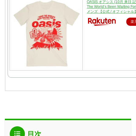
OASIS オアシス (10月 来日 記念
The World’s Been Waiting Fo
メンズ 【公式 / オフィシャル
楽
目次