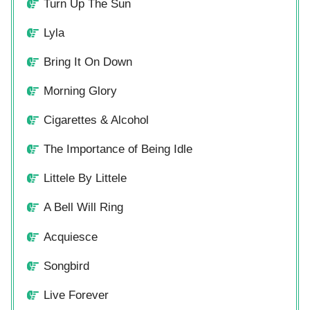
Turn Up The Sun
Lyla
Bring It On Down
Morning Glory
Cigarettes & Alcohol
The Importance of Being Idle
Littele By Littele
A Bell Will Ring
Acquiesce
Songbird
Live Forever