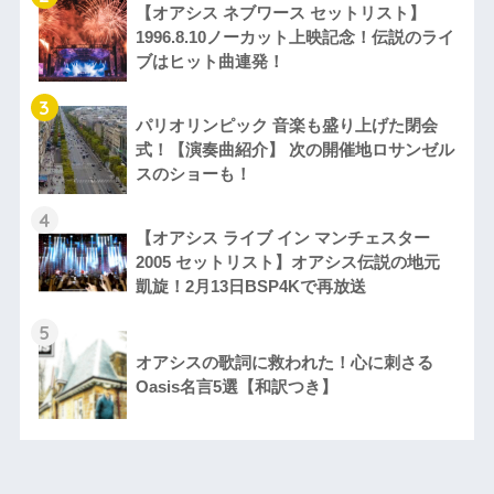
【オアシス ネブワース セットリスト】
1996.8.10ノーカット上映記念！伝説のライ
ブはヒット曲連発！
3
パリオリンピック 音楽も盛り上げた閉会
式！【演奏曲紹介】 次の開催地ロサンゼル
スのショーも！
4
【オアシス ライブ イン マンチェスター
2005 セットリスト】オアシス伝説の地元
凱旋！2月13日BSP4Kで再放送
5
オアシスの歌詞に救われた！心に刺さる
Oasis名言5選【和訳つき】