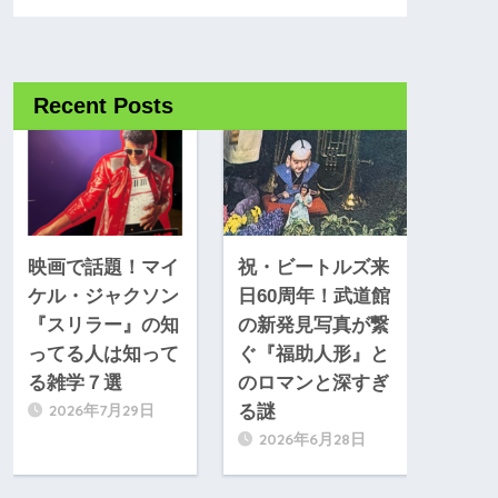
Recent Posts
映画で話題！マイ
祝・ビートルズ来
ケル・ジャクソン
日60周年！武道館
『スリラー』の知
の新発見写真が繋
ってる人は知って
ぐ『福助人形』と
る雑学７選
のロマンと深すぎ
2026年7月29日
る謎
2026年6月28日