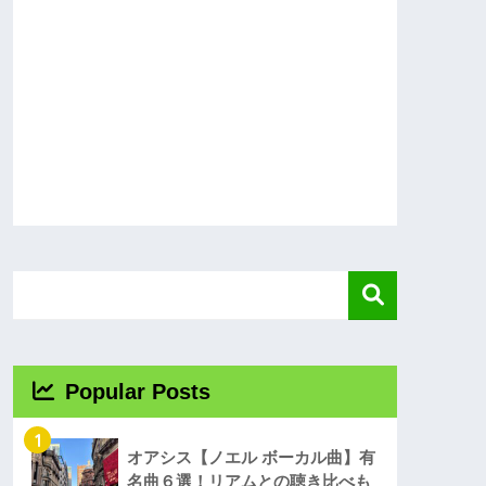
Popular Posts
1
オアシス【ノエル ボーカル曲】有
名曲６選！リアムとの聴き比べも