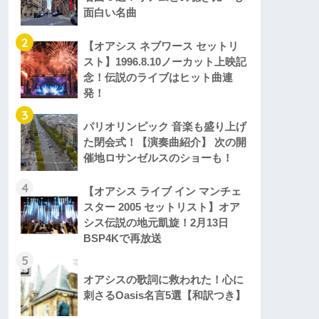
面白い名曲
2
【オアシス ネブワース セットリ
スト】1996.8.10ノーカット上映記
念！伝説のライブはヒット曲連
発！
3
パリオリンピック 音楽も盛り上げ
た閉会式！【演奏曲紹介】 次の開
催地ロサンゼルスのショーも！
4
【オアシス ライブ イン マンチェ
スター 2005 セットリスト】オア
シス伝説の地元凱旋！2月13日
BSP4Kで再放送
5
オアシスの歌詞に救われた！心に
刺さるOasis名言5選【和訳つき】