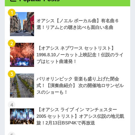
1
オアシス【ノエル ボーカル曲】有名曲６
選！リアムとの聴き比べも面白い名曲
2
【オアシス ネブワース セットリスト】
1996.8.10ノーカット上映記念！伝説のライ
ブはヒット曲連発！
3
パリオリンピック 音楽も盛り上げた閉会
式！【演奏曲紹介】 次の開催地ロサンゼル
スのショーも！
4
【オアシス ライブ イン マンチェスター
2005 セットリスト】オアシス伝説の地元凱
旋！2月13日BSP4Kで再放送