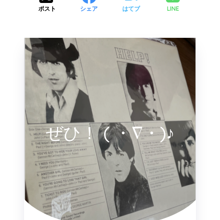
LINE
ポスト
シェア
はてブ
ぜひ！ ( ・∇・)♪