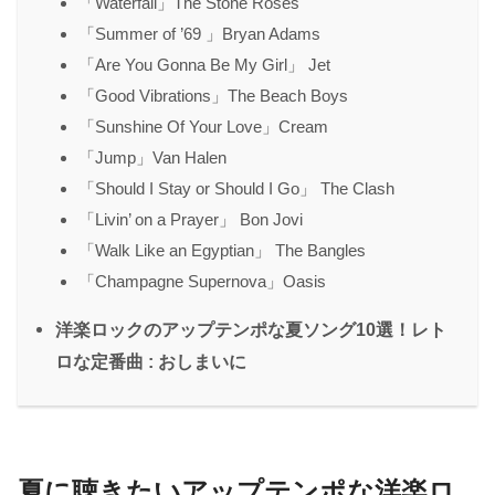
「Waterfall」The Stone Roses
「Summer of ’69 」Bryan Adams
「Are You Gonna Be My Girl」 Jet
「Good Vibrations」The Beach Boys
「Sunshine Of Your Love」Cream
「Jump」Van Halen
「Should I Stay or Should I Go」 The Clash
「Livin’ on a Prayer」 Bon Jovi
「Walk Like an Egyptian」 The Bangles
「Champagne Supernova」Oasis
洋楽ロックのアップテンポな夏ソング10選！レト
ロな定番曲 : おしまいに
夏に聴きたいアップテンポな洋楽ロ