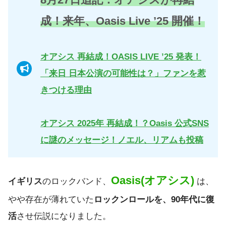
成！来年、Oasis Live ’25 開催！
オアシス 再結成！OASIS LIVE ’25 発表！
「来日 日本公演の可能性は？」ファンを惹
きつける理由
オアシス 2025年 再結成！？Oasis 公式SNS
に謎のメッセージ！ノエル、リアムも投稿
Oasis(オアシス)
イギリス
のロックバンド、
は、
やや存在が薄れていた
ロックンロールを、90年代に復
活
させ伝説になりました。