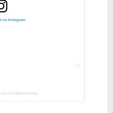
st on Instagram
n Lennon (@johnlennon)