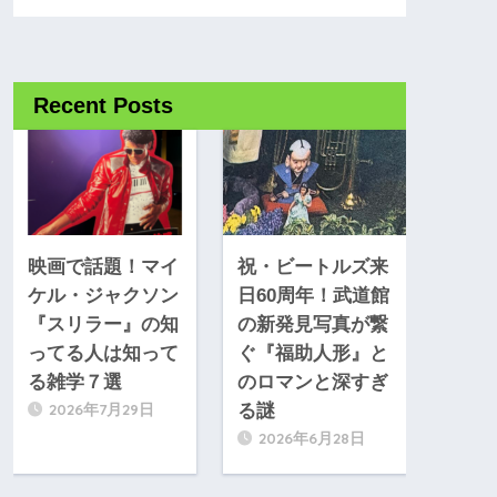
Recent Posts
映画で話題！マイ
祝・ビートルズ来
ケル・ジャクソン
日60周年！武道館
『スリラー』の知
の新発見写真が繋
ってる人は知って
ぐ『福助人形』と
る雑学７選
のロマンと深すぎ
2026年7月29日
る謎
2026年6月28日