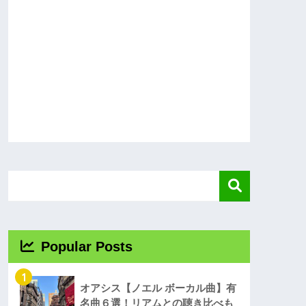
Popular Posts
1
オアシス【ノエル ボーカル曲】有
名曲６選！リアムとの聴き比べも