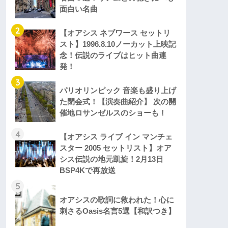
面白い名曲
2
【オアシス ネブワース セットリ
スト】1996.8.10ノーカット上映記
念！伝説のライブはヒット曲連
発！
3
パリオリンピック 音楽も盛り上げ
た閉会式！【演奏曲紹介】 次の開
催地ロサンゼルスのショーも！
4
【オアシス ライブ イン マンチェ
スター 2005 セットリスト】オア
シス伝説の地元凱旋！2月13日
BSP4Kで再放送
5
オアシスの歌詞に救われた！心に
刺さるOasis名言5選【和訳つき】