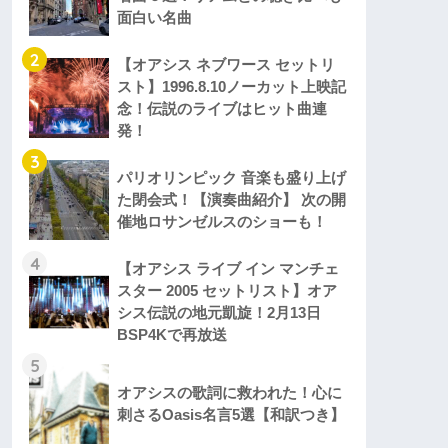
面白い名曲
2
【オアシス ネブワース セットリ
スト】1996.8.10ノーカット上映記
念！伝説のライブはヒット曲連
発！
3
パリオリンピック 音楽も盛り上げ
た閉会式！【演奏曲紹介】 次の開
催地ロサンゼルスのショーも！
4
【オアシス ライブ イン マンチェ
スター 2005 セットリスト】オア
シス伝説の地元凱旋！2月13日
BSP4Kで再放送
5
オアシスの歌詞に救われた！心に
刺さるOasis名言5選【和訳つき】