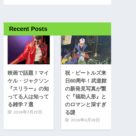
Recent Posts
映画で話題！マイ
祝・ビートルズ来
ケル・ジャクソン
日60周年！武道館
『スリラー』の知
の新発見写真が繋
ってる人は知って
ぐ『福助人形』と
る雑学７選
のロマンと深すぎ
2026年7月29日
る謎
2026年6月28日