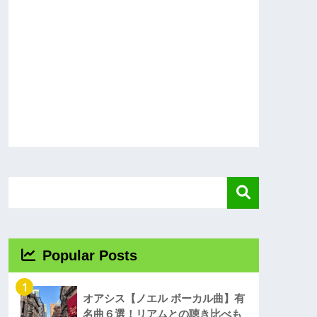
Popular Posts
1
オアシス【ノエル ボーカル曲】有
名曲６選！リアムとの聴き比べも