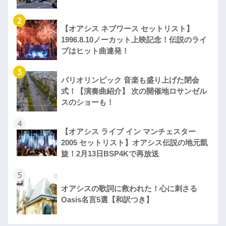
2
【オアシス ネブワース セットリスト】
1996.8.10ノーカット上映記念！伝説のライ
ブはヒット曲連発！
3
パリオリンピック 音楽も盛り上げた閉会
式！【演奏曲紹介】 次の開催地ロサンゼル
スのショーも！
4
【オアシス ライブ イン マンチェスター
2005 セットリスト】オアシス伝説の地元凱
旋！2月13日BSP4Kで再放送
5
オアシスの歌詞に救われた！心に刺さる
Oasis名言5選【和訳つき】