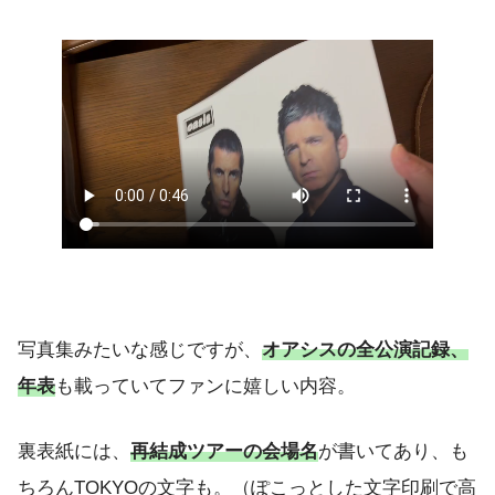
写真集みたいな感じですが、
オアシスの全公演記録、
年表
も載っていてファンに嬉しい内容。
裏表紙には、
再結成ツアーの会場名
が書いてあり、も
ちろんTOKYOの文字も。（ぽこっとした文字印刷で高