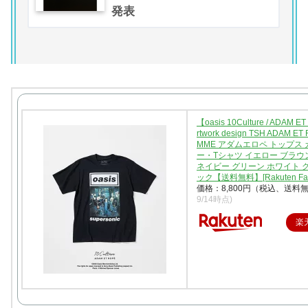
発表
【oasis 10Culture / ADAM E
rtwork design TSH ADAM ET
MME アダムエロペ トップス
ー・Tシャツ イエロー ブラウ
ネイビー グリーン ホワイト 
ック【送料無料】[Rakuten Fas
価格：8,800円（税込、送料無
9/14時点)
楽