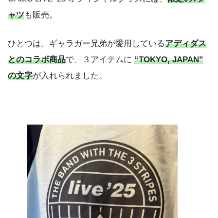
ャツ
も販売。
ひとつは、ギャラガー兄弟が愛用している
アディダス
とのコラボ商品
で、３アイテムに
“TOKYO, JAPAN”
の文字
が入れられました。