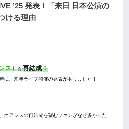
IVE ’25 発表！「来日 日本公演の
つける理由
アシス）
再結成！
が
時に、来年ライブ開催の発表がありました！
、オアシスの再結成を望むファンがなぜ多かった