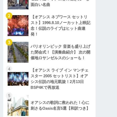
面白い名曲
2
【オアシス ネブワース セットリ
スト】1996.8.10ノーカット上映記
念！伝説のライブはヒット曲連
発！
3
パリオリンピック 音楽も盛り上げ
た閉会式！【演奏曲紹介】 次の開
催地ロサンゼルスのショーも！
4
【オアシス ライブ イン マンチェ
スター 2005 セットリスト】オア
シス伝説の地元凱旋！2月13日
BSP4Kで再放送
5
オアシスの歌詞に救われた！心に
刺さるOasis名言5選【和訳つき】