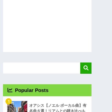
Popular Posts
1
オアシス【ノエル ボーカル曲】有
名曲６選！リアムとの聴き比べも