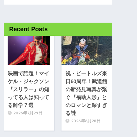
Recent Posts
映画で話題！マイ
祝・ビートルズ来
ケル・ジャクソン
日60周年！武道館
『スリラー』の知
の新発見写真が繋
ってる人は知って
ぐ『福助人形』と
る雑学７選
のロマンと深すぎ
2026年7月29日
る謎
2026年6月28日