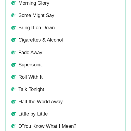
Morning Glory
Some Might Say
Bring It on Down
Cigarettes & Alcohol
Fade Away
Supersonic
Roll With It
Talk Tonight
Half the World Away
Little by Little
D’You Know What I Mean?