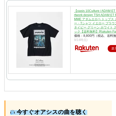
【oasis 10Culture / ADAM E
rtwork design TSH ADAM ET
MME アダムエロペ トップス
ー・Tシャツ イエロー ブラウ
ネイビー グリーン ホワイト 
ック【送料無料】[Rakuten Fas
価格：8,800円（税込、送料無
9/14時点)
楽
今すぐオアシスの曲を聴く