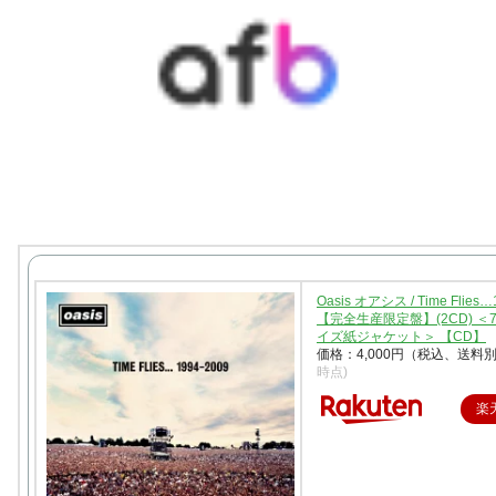
Oasis オアシス / Time Flies…
【完全生産限定盤】(2CD) ＜
イズ紙ジャケット＞ 【CD】
価格：4,000円（税込、送料別
時点)
楽