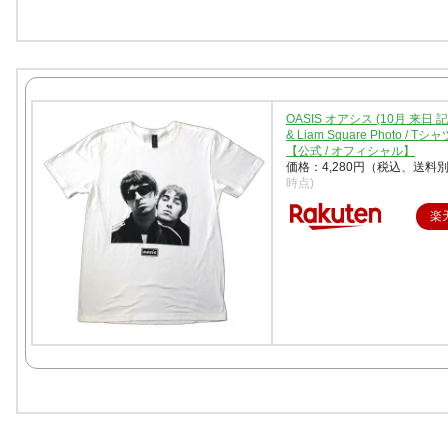
OASIS オアシス (10月 来日 記念 
& Liam Square Photo / Tシ
【公式 / オフィシャル】
価格：4,280円（税込、送料別
時点)
楽