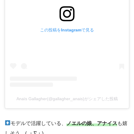
この投稿をInstagramで見る
Anaïs Gallagher(@gallagher_anais)がシェアした投稿
モデルで活躍している、
ノエルの娘、アナイス
も嬉
しそう。( ・∇・)