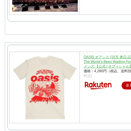
OASIS オアシス (10月 来日 記念
The World’s Been Waiting Fo
メンズ 【公式 / オフィシャル
価格：4,280円（税込、送料別
時点)
楽