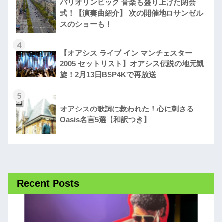
パリオリンピック 音楽も盛り上げた閉会
式！【演奏曲紹介】 次の開催地ロサンゼル
スのショーも！
4
【オアシス ライブ イン マンチェスター
2005 セットリスト】オアシス伝説の地元凱
旋！2月13日BSP4Kで再放送
5
オアシスの歌詞に救われた！心に刺さる
Oasis名言5選【和訳つき】
Recent Posts