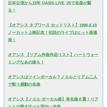
日本公演から15年 OASIS LIVE ’25で名曲が蘇
る！
【オアシス ネブワース セットリスト】1996.8.10
ノーカット上映記念！伝説のライブはヒット曲連
発！
オアシス 【リアム作曲作品リスト】ハートウォー
ミングなあの曲も！
オアシスはツインボーカル？ノエルとリアム二人
で歌う感動の名曲
オアシス【ノエル ボーカル曲】有名曲６選！リア
ムとの聴き比べも面白い名曲