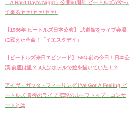
「A Hard Day’s Night」公開60周年 ビートルズがやっ
て来るヤァ!ヤァ!ヤァ!
【1966年 ビートルズ日本公演】 武道館をライブ会場
に変えた革命！「イエスタデイ」
【ビートルズ来日エピソード】 58年前の今日！日本公
演 前座は誰？ 4人はホテルで絵を描いていた！？
アイヴ・ガッタ・フィーリング I’ve Got A Feeling ビ
ートルズ 最後のライブ 伝説のルーフトップ・コンサ
ートとは