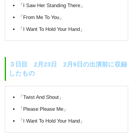
「I Saw Her Standing There」
「From Me To You」
「I Want To Hold Your Hand」
３日目 2月23日 2月9日の出演前に収録
したもの
「Twist And Shout」
「Please Please Me」
「I Want To Hold Your Hand」