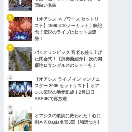
面白い名曲
2
【オアシス ネブワース セットリ
スト】1996.8.10ノーカット上映記
念！伝説のライブはヒット曲連
発！
3
パリオリンピック 音楽も盛り上げ
た閉会式！【演奏曲紹介】 次の開
催地ロサンゼルスのショーも！
4
【オアシス ライブ イン マンチェ
スター 2005 セットリスト】オア
シス伝説の地元凱旋！2月13日
BSP4Kで再放送
5
オアシスの歌詞に救われた！心に
刺さるOasis名言5選【和訳つき】