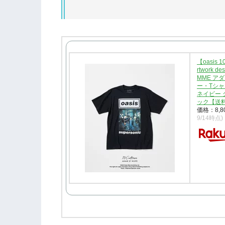
【oasis 1
rtwork d
MME ア
ー・Tシャ
ネイビー 
ック【送料無料
価格：8,
9/14時点)