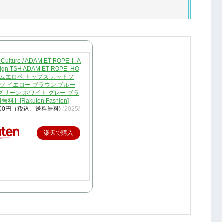
0Culture / ADAM ET ROPE’】A
esign TSH ADAM ET ROPE’ HO
ダムエロペ トップス カットソ
ツ イエロー ブラウン ブルー
グリーン ホワイト グレー ブラ
】[Rakuten Fashion]
800円（税込、送料無料)
(2025/
楽天で購入