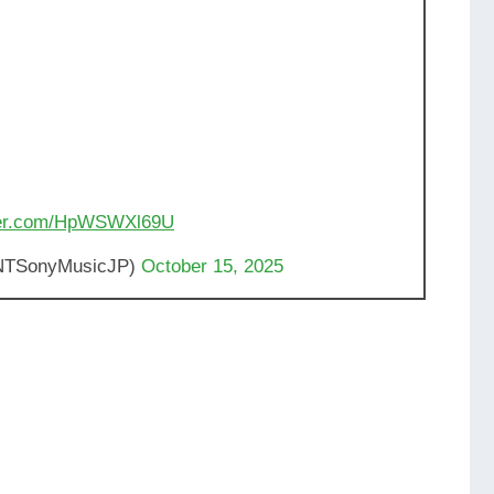
tter.com/HpWSWXl69U
TSonyMusicJP)
October 15, 2025