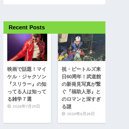
Recent Posts
映画で話題！マイ
祝・ビートルズ来
ケル・ジャクソン
日60周年！武道館
『スリラー』の知
の新発見写真が繋
ってる人は知って
ぐ『福助人形』と
る雑学７選
のロマンと深すぎ
2026年7月29日
る謎
2026年6月28日