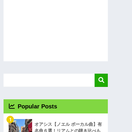
Popular Posts
1
オアシス【ノエル ボーカル曲】有
名曲６選！リアムとの聴き比べも