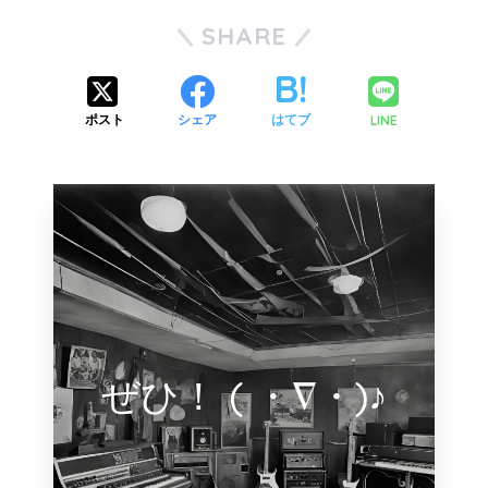
SHARE
LINE
ポスト
シェア
はてブ
ぜひ！ ( ・∇・)♪