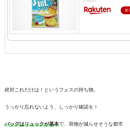
5/3時点)
楽
絶対これだけは！というフェスの持ち物。
うっかり忘れないよう、しっかり確認を！
バッグはリュックが基本
で、荷物が減らせそうな都市