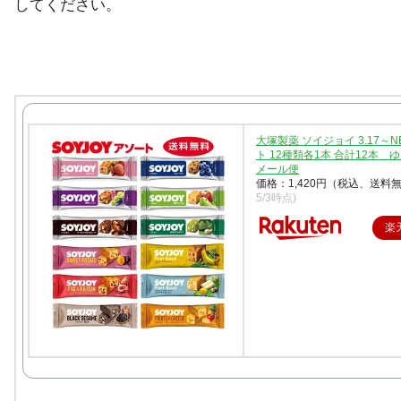
してください。
大塚製薬 ソイジョイ 3.17～
ト 12種類各1本 合計12本 
メール便
価格：1,420円（税込、送料無
5/3時点)
楽