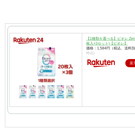
【1種類を選べる】ビオレ Zer
枚入×3セット)【ビオレ】
価格：1,584円（税込、送料別
時点)
楽