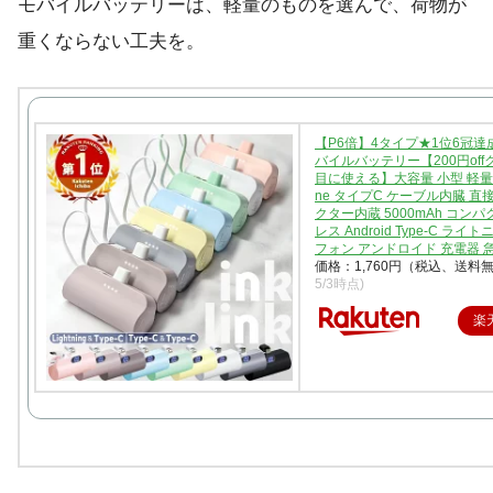
モバイルバッテリーは、軽量のものを選んで、荷物が
重くならない工夫を。
【P6倍】4タイプ★1位6冠達成
バイルバッテリー【200円off
目に使える】大容量 小型 軽量 ミ
ne タイプC ケーブル内臓 直
クター内蔵 5000mAh コンパ
レス Android Type-C ライ
フォン アンドロイド 充電器 
価格：1,760円（税込、送料無
5/3時点)
楽