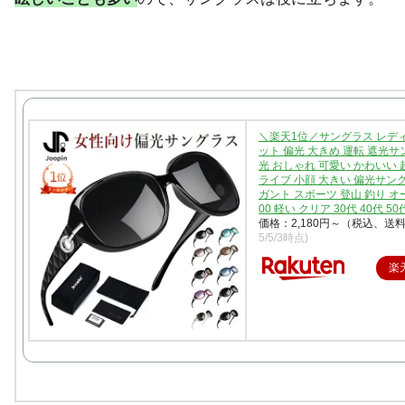
＼楽天1位／サングラス レディ
ット 偏光 大きめ 運転 遮光サ
光 おしゃれ 可愛い かわいい 
ライブ 小顔 大きい 偏光サン
ガント スポーツ 登山 釣り オー
00 軽い クリア 30代 40代 5
価格：2,180円～（税込、送料
5/5/3時点)
楽