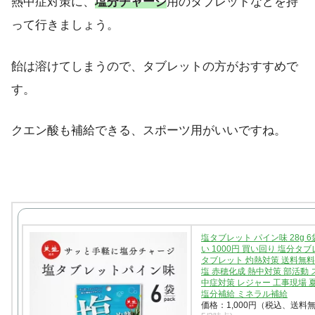
熱中症対策に、
塩分チャージ
用のタブレットなどを持
って行きましょう。
飴は溶けてしまうので、タブレットの方がおすすめで
す。
クエン酸も補給できる、スポーツ用がいいですね。
塩タブレット パイン味 28g 
い 1000円 買い回り 塩分タ
タブレット 灼熱対策 送料無料
塩 赤穂化成 熱中対策 部活動 
中症対策 レジャー 工事現場 
塩分補給 ミネラル補給
価格：1,000円（税込、送料無