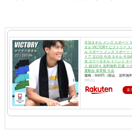
今治タオル メンズ スポーツ 
オル VICTORY ビクトリー 
ル スポーツ メンズ スポーツ 
ドア 父の日 今治 タオル 今治
水 カラータオル イベント チ
ス 綿100％ 送料無料 応援 
運動会 体育祭 大会
価格：840円（税込、送料無料
3時点)
楽