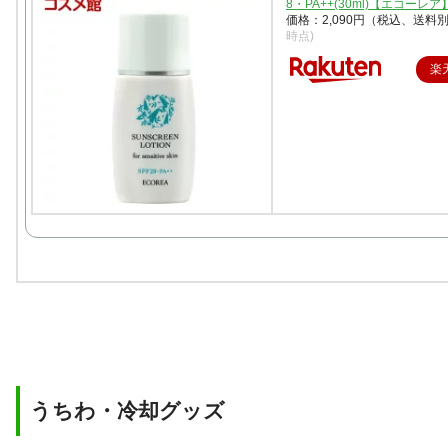
8・PA++(30ml)【エコーレア
価格：2,090円（税込、送料別
時点)
楽
うちわ・冷却グッズ