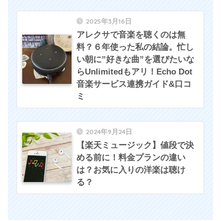
2025年3月16日
アレクサで音楽を聴くのは無
料？６年使った私の結論。忙し
い朝に”好きな曲”を選びたいな
らUnlimitedもアリ！Echo Dot
音楽サービス連携ガイド&口コ
ミ
2024年9月24日
【楽天ミュージック】値段で決
める前に！料金プランの違い
は？お気に入りの洋楽は聴け
る？