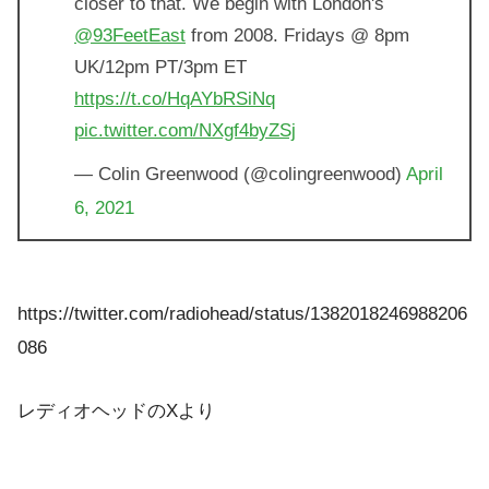
closer to that. We begin with London's
@93FeetEast
from 2008. Fridays @ 8pm
UK/12pm PT/3pm ET
https://t.co/HqAYbRSiNq
pic.twitter.com/NXgf4byZSj
— Colin Greenwood (@colingreenwood)
April
6, 2021
https://twitter.com/radiohead/status/1382018246988206
086
レディオヘッドのXより