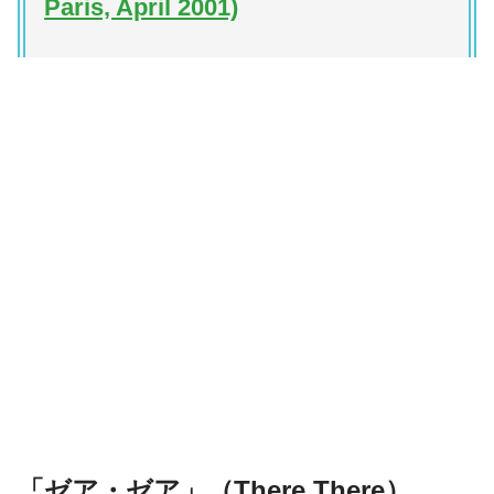
Paris, April 2001)
「ゼア・ゼア」（There There）