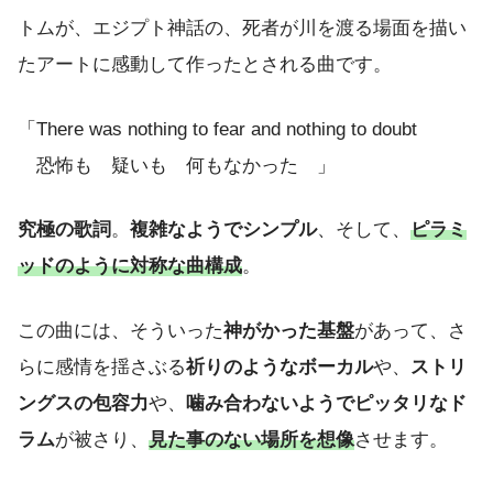
トムが、エジプト神話の、死者が川を渡る場面を描い
たアートに感動して作ったとされる曲です。
「There was nothing to fear and nothing to doubt
恐怖も 疑いも 何もなかった 」
究極の歌詞
。
複雑なようでシンプル
、そして、
ピラミ
ッドのように対称な曲構成
。
この曲には、そういった
神がかった基盤
があって、さ
らに感情を揺さぶる
祈りのようなボーカル
や、
ストリ
ングスの包容力
や、
噛み合わないようでピッタリなド
ラム
が被さり、
見た事のない場所を想像
させます。