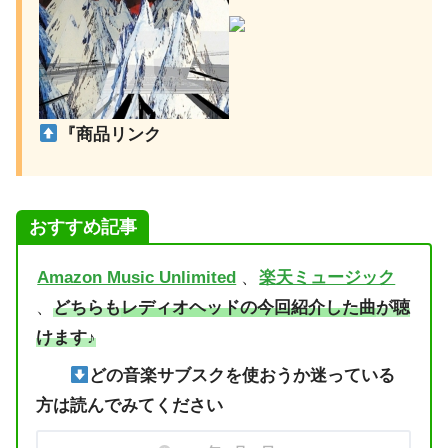
『商品リンク
おすすめ記事
Amazon Music Unlimited
、
楽天ミュージック
、
どちらも
レディオヘッドの今回紹介した曲
が聴
けます♪
どの音楽サブスクを使おうか迷っている
方は読んでみてください