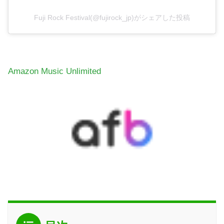
Fuji Rock Festival(@fujirock_jp)がシェアした投稿
Amazon Music Unlimited