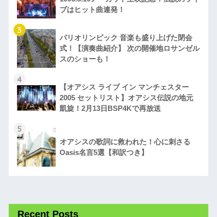
ブはヒット曲連発！
3
パリオリンピック 音楽も盛り上げた閉会
式！【演奏曲紹介】 次の開催地ロサンゼル
スのショーも！
4
【オアシス ライブ イン マンチェスター
2005 セットリスト】オアシス伝説の地元
凱旋！2月13日BSP4Kで再放送
5
オアシスの歌詞に救われた！心に刺さる
Oasis名言5選【和訳つき】
Recent Posts